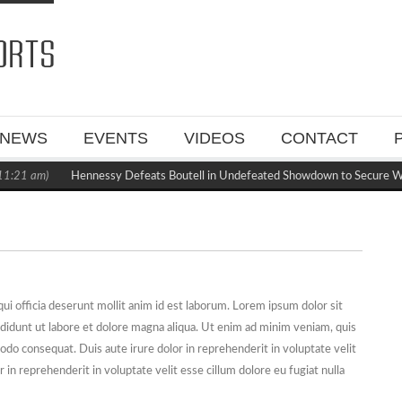
NEWS
EVENTS
VIDEOS
CONTACT
:21 am)
Hennessy Defeats Boutell in Undefeated Showdown to Secure WB
qui officia deserunt mollit anim id est laborum. Lorem ipsum dolor sit
ididunt ut labore et dolore magna aliqua. Ut enim ad minim veniam, quis
modo consequat. Duis aute irure dolor in reprehenderit in voluptate velit
or in reprehenderit in voluptate velit esse cillum dolore eu fugiat nulla