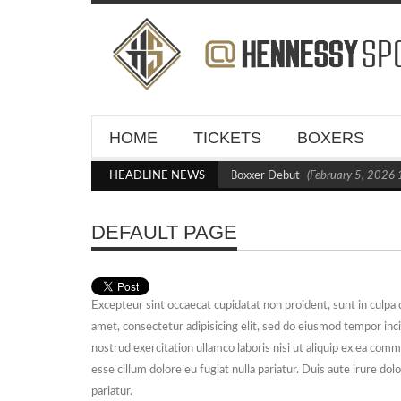
HOME
TICKETS
BOXERS
Kraus Blasts Out Crighton in Statement Boxxer Debut
HEADLINE NEWS
(February 5, 2026 11
DEFAULT PAGE
Excepteur sint occaecat cupidatat non proident, sunt in culpa 
amet, consectetur adipisicing elit, sed do eiusmod tempor inc
nostrud exercitation ullamco laboris nisi ut aliquip ex ea com
esse cillum dolore eu fugiat nulla pariatur. Duis aute irure dol
pariatur.